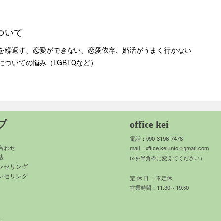
ついて
繰返す、恋愛ができない、恋愛依存、婚活がうまく行かない
ついての悩み（LGBTQなど）
プ
office kei
電話：090-3196-7478
合わせ
mail：
office.kei.info☆gmail.com
法
(⭐︎を半角＠に変えてください）
カウンセリング
ンセリング
定 休 日 ：不定休
営業時間：11:30～19:30