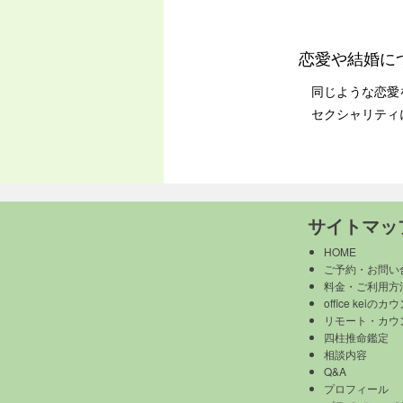
恋愛や結婚に
同じような恋愛を
セクシャリティに
サイトマッ
HOME
ご予約・お問い
料金・ご利用方
office keiの
リモート・カウ
四柱推命鑑定
相談内容
Q&A
プロフィール